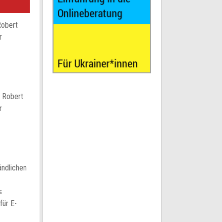
Robert
r
, Robert
r
ändlichen
s
für E-