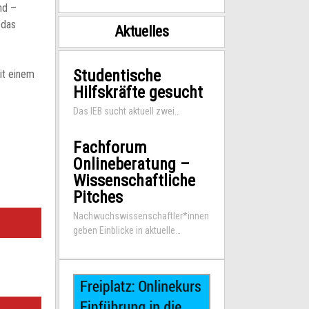
nd –
 das
Aktuelles
Studentische
it einem
Hilfskräfte gesucht
Das IEB sucht aktuell zwei…
Fachforum
Onlineberatung –
Wissenschaftliche
Pitches
Nachwuchswissenschaftler*innen
geben Einblicke in aktuelle…