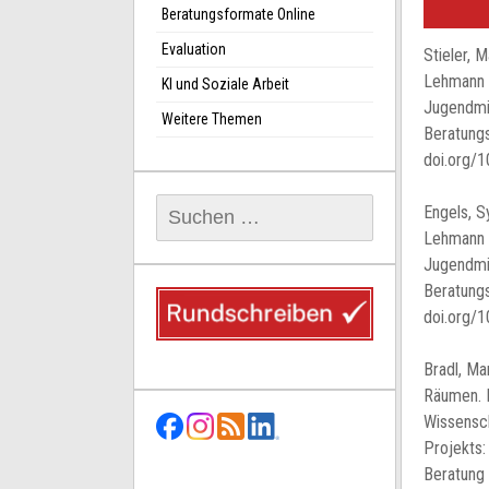
Beratungsformate Online
Evaluation
Stieler, 
Lehmann (
KI und Soziale Arbeit
Jugendmig
Weitere Themen
Beratungs
doi.org/
Suchen
Engels, S
nach:
Lehmann (
Jugendmig
Beratungs
doi.org/
Bradl, Ma
Räumen. I
Wissensc
Projekts:
Beratung