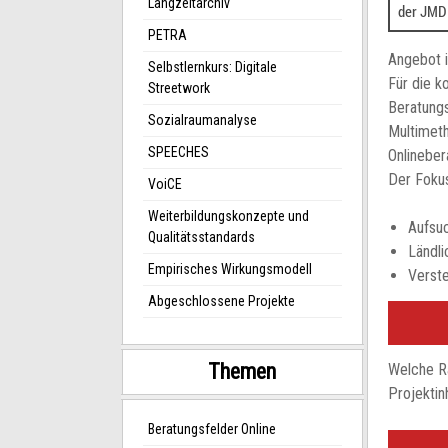
Langzeitarchiv
PETRA
Angebot i
Selbstlernkurs: Digitale
Für die k
Streetwork
Beratungs
Sozialraumanalyse
Multimeth
SPEECHES
Onlineber
Der Fokus
VoiCE
Weiterbildungskonzepte und
Aufsu
Qualitätsstandards
Ländl
Empirisches Wirkungsmodell
Verste
Abgeschlossene Projekte
Themen
Welche R
Projektin
Beratungsfelder Online