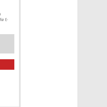
s
für E-