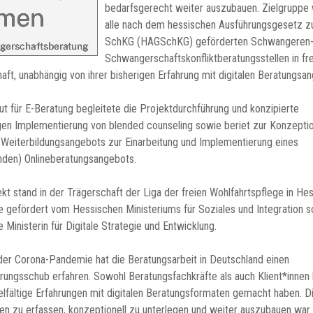
bedarfsgerecht weiter auszubauen. Zielgruppe
alle nach dem hessischen Ausführungsgesetz 
SchKG (HAGSchKG) geförderten Schwangeren-
Schwangerschaftskonfliktberatungsstellen in fre
aft, unabhängig von ihrer bisherigen Erfahrung mit digitalen Beratungsa
tut für E-Beratung begleitete die Projektdurchführung und konzipierte
gen Implementierung von blended counseling sowie beriet zur Konzepti
 Weiterbildungsangebots zur Einarbeitung und Implementierung eines
nden) Onlineberatungsangebots.
kt stand in der Trägerschaft der Liga der freien Wohlfahrtspflege in Hes
 gefördert vom Hessischen Ministeriums für Soziales und Integration 
 Ministerin für Digitale Strategie und Entwicklung.
er Corona-Pandemie hat die Beratungsarbeit in Deutschland einen
ierungsschub erfahren. Sowohl Beratungsfachkräfte als auch Klient*innen
ielfältige Erfahrungen mit digitalen Beratungsformaten gemacht haben. D
en zu erfassen, konzeptionell zu unterlegen und weiter auszubauen war 