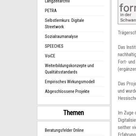
Langzeitarchiv
PETRA
Selbstlernkurs: Digitale
Streetwork
Trägersch
Sozialraumanalyse
SPEECHES
Das Insti
nachhalti
VoiCE
Fort- und
Weiterbildungskonzepte und
(ergänze
Qualitätsstandards
Empirisches Wirkungsmodell
Das Proje
und wurde
Abgeschlossene Projekte
Hessische
Themen
Im Zuge d
Digitalis
seither v
Beratungsfelder Online
Erfahrung