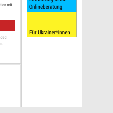
tion mit
ended
n.