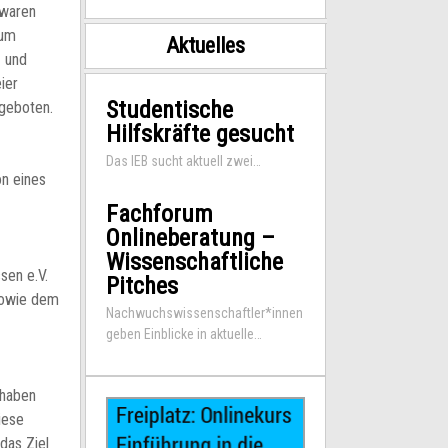
 waren
zum
Aktuelles
 und
ier
Studentische
ngeboten.
Hilfskräfte gesucht
Das IEB sucht aktuell zwei…
on eines
Fachforum
Onlineberatung –
Wissenschaftliche
sen e.V.
Pitches
sowie dem
Nachwuchswissenschaftler*innen
geben Einblicke in aktuelle…
 haben
iese
das Ziel