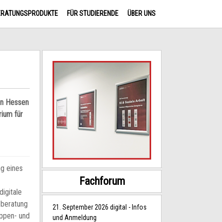
ERATUNGSPRODUKTE
FÜR STUDIERENDE
ÜBER UNS
in Hessen
rium für
ng eines
Fachforum
digitale
zberatung
21. September 2026 digital - Infos
uppen- und
und Anmeldung