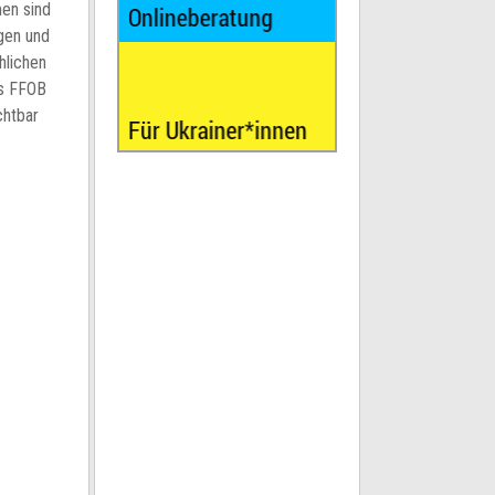
men sind
gen und
hlichen
es FFOB
chtbar