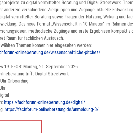
sprojekte zu digital vermittelter Beratung und Digital Streetwork. The
er anderem verschiedene Zielgruppen und Zugänge, aktuelle Entwicklun
igital vermittelter Beratung sowie Fragen der Nutzung, Wirkung und fac
twicklung. Das neue Format „Wissenschaft in 10 Minuten“ im Rahmen d
rschungsideen, methodische Zugänge und erste Ergebnisse kompakt si
net Raum für fachlichen Austausch.
ewählten Themen können hier eingesehen werden:
achforum-onlineberatung.de/wissenschaftliche-pitches/
es 19. FFOB: Montag, 21. September 2026
lineberatung trifft Digital Streetwork
 Uhr Onboarding
Uhr
igital
m:
https://fachforum-onlineberatung.de/digital/
ng:
https://fachforum-onlineberatung.de/anmeldung-3/