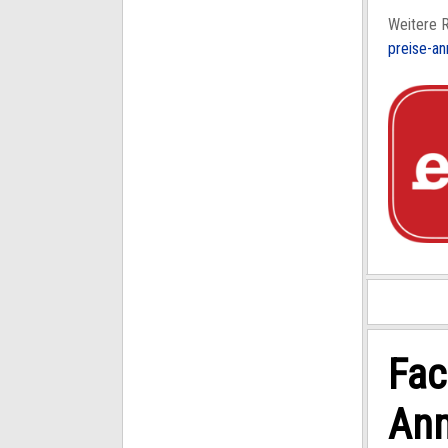
Weitere 
preise-a
Fac
Anm