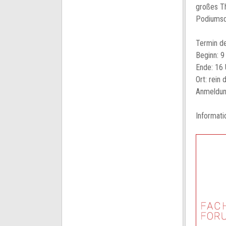
großes Th
Podiumsdi
Termin d
Beginn: 9
Ende: 16 
Ort: rein d
Anmeldu
Informat