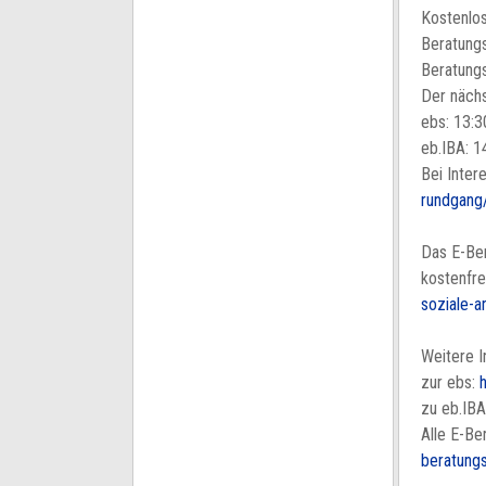
Kostenlos
Beratungs
Beratungs
Der nächs
ebs: 13:3
eb.IBA: 1
Bei Inter
rundgang
Das E-Ber
kostenfre
soziale-a
Weitere I
zur ebs:
zu eb.IB
Alle E-Be
beratungs