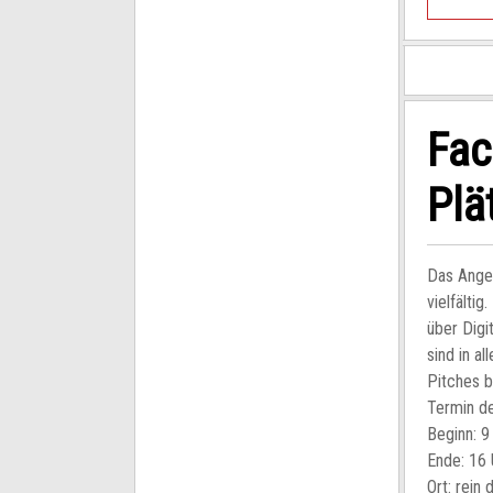
Fac
Plä
Das Ange
vielfälti
über Digi
sind in a
Pitches b
Termin d
Beginn: 9
Ende: 16 
Ort: rein d