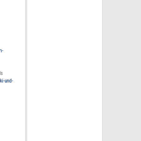
-
m-
ls
ki-und-