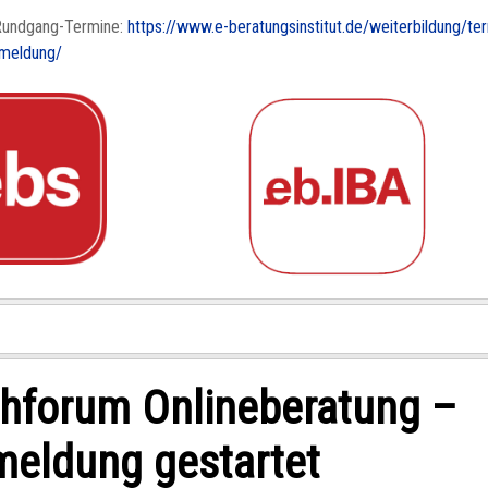
Rundgang-Termine:
https://www.e-beratungsinstitut.de/weiterbildung/te
nmeldung/
hforum Onlineberatung –
eldung gestartet