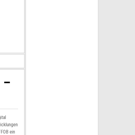
 –
ital
wicklungen
 FFOB ein