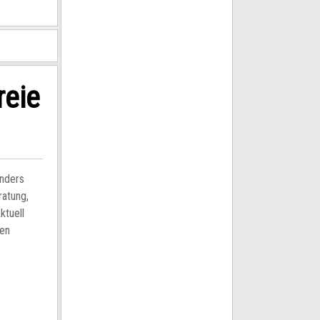
reie
nders
ratung,
ktuell
hen