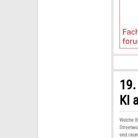
19.
KI 
Welche Be
Streetwor
sind rasa