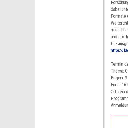
Forschung
dabei unt
Formate d
Weiteren
macht Fo
und eröff
Die ausg
https://f
Termin d
Thema: On
Beginn: 9
Ende: 16 
Ort: rein d
Program
Anmeldu