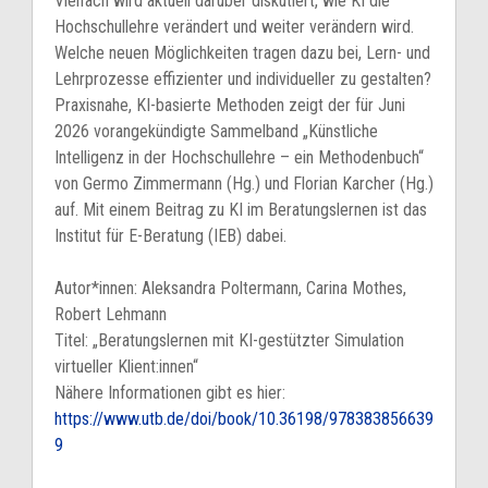
Vielfach wird aktuell darüber diskutiert, wie KI die
Hochschullehre verändert und weiter verändern wird.
Welche neuen Möglichkeiten tragen dazu bei, Lern- und
Lehrprozesse effizienter und individueller zu gestalten?
Praxisnahe, KI-basierte Methoden zeigt der für Juni
2026 vorangekündigte Sammelband „Künstliche
Intelligenz in der Hochschullehre – ein Methodenbuch“
von Germo Zimmermann (Hg.) und Florian Karcher (Hg.)
auf. Mit einem Beitrag zu KI im Beratungslernen ist das
Institut für E-Beratung (IEB) dabei.
Autor*innen: Aleksandra Poltermann, Carina Mothes,
Robert Lehmann
Titel: „Beratungslernen mit KI-gestützter Simulation
virtueller Klient:innen“
Nähere Informationen gibt es hier:
https://www.utb.de/doi/book/10.36198/978383856639
9