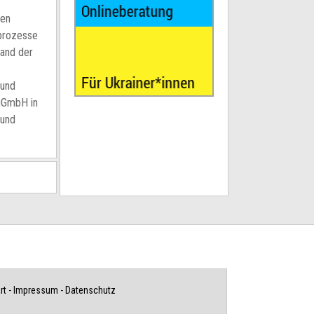
den
sprozesse
wand der
 und
 gGmbH in
 und
rt
-
Impressum
-
Datenschutz