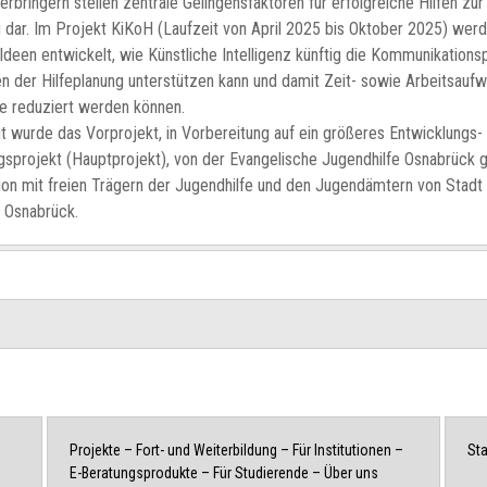
erbringern stellen zentrale Gelingensfaktoren für erfolgreiche Hilfen zur
 dar. Im Projekt KiKoH (Laufzeit von April 2025 bis Oktober 2025) wer
Ideen entwickelt, wie Künstliche Intelligenz künftig die Kommunikation
 der Hilfeplanung unterstützen kann und damit Zeit- sowie Arbeitsauf
e reduziert werden können.
t wurde das Vorprojekt, in Vorbereitung auf ein größeres Entwicklungs-
sprojekt (Hauptprojekt), von der Evangelische Jugendhilfe Osnabrück
on mit freien Trägern der Jugendhilfe und den Jugendämtern von Stadt
 Osnabrück.
Projekte
–
Fort- und Weiterbildung
–
Für Institutionen
–
Sta
E-Beratungsprodukte
–
Für Studierende
–
Über uns