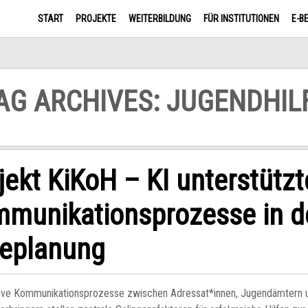
START
PROJEKTE
WEITERBILDUNG
FÜR INSTITUTIONEN
E-B
AG ARCHIVES: JUGENDHIL
jekt KiKoH – KI unterstützt
munikationsprozesse in d
feplanung
ive Kommunikationsprozesse zwischen Adressat*innen, Jugendämtern 