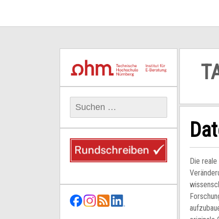
T
Suchen
nach:
Dat
Die reale
Veränder
wissensch
Forschun
aufzubau