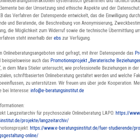
 Onlineberatungsinteraktionen systematisch gesammelt und fachlich doku
Elemente bei der Umsetzung sind ethische Aspekte und der Datenschut
EB das Verfahren der Datenspende entwickelt, das die Einwilligung durc
nde und Beratende, die Beschreibung von Anonymisierung, Zweckbest
ng, die Möglichkeit zum Widerruf sowie die technische Übermittlung um
rfahren steht innerhalb der
ebs
zur Verfügung.
n Onlineberatungsangeboten sind gefragt, mit ihrer Datenspende das
Pr
 beispielsweise auch das
Promotionsprojekt „Beraterische Beziehungen
“, in dem Mara Stieler untersucht, wie professionelle Beziehungen in der
ialen, schriftbasierten Onlineberatung gestaltet werden und welche Fak
beeinflussen, zu unterstützen. Wir freuen uns über jede Kooperation. Me
e bei Interesse:
info@e-beratungsinstitut.de
formationen:
kt Langzeitarchiv für psychosoziale Onlineberatung LAPO:
https://www
institut.de/projekte/langzeitarchiv/
otionsprojekt:
https://www.e-beratungsinstitut.de/fuer-studierende/pr
sgestaltung-online/