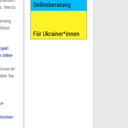
mentiert.
z. Hierzu
h
immung
fasst.
ojekt
 online
toren ihr
lden Sie
.e-
omotion-