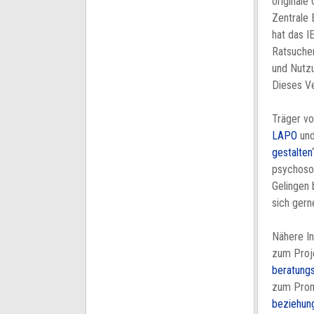
originale
Zentrale 
hat das I
Ratsuche
und Nutzu
Dieses Ve
Träger vo
LAPO
und
gestalten
psychosoz
Gelingen 
sich gern
Nähere In
zum Proje
beratungs
zum Prom
beziehung